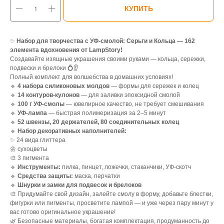
КУПИТЬ
✨
Набор для творчества с УФ-смолой: Серьги и Кольца — 162
элемента вдохновения от LampStory!
Создавайте изящные украшения своими руками — кольца, сережки,
подвески и брелоки 💍👂
Полный комплект для волшебства в домашних условиях!
🔹
4 набора силиконовых молдов
— формы для сережек и колец
🔹
14 контуров-кулонов
— для заливки эпоксидной смолой
🔹
100 г УФ-смолы
— ювелирное качество, не требует смешивания
🔹
УФ-лампа
— быстрая полимеризация за 2–5 минут
🔹
52 швензы, 20 держателей, 80 соединительных колец
🔹
Набор декоративных наполнителей:
✨ 24 вида глиттера
🌼 сухоцветы
🎨 3 пигмента
🔹
Инструменты:
пилка, пинцет, ложечки, стаканчики, УФ-скотч
🔹
Средства защиты:
маска, перчатки
🔹
Шнурки и замки для подвесок и брелоков
🎨 Придумайте свой дизайн, залейте смолу в форму, добавьте блестки,
фигурки или пигменты, просветите лампой — и уже через пару минут у
вас готово оригинальное украшение!
🌿 Безопасные материалы, богатая комплектация, продуманность до