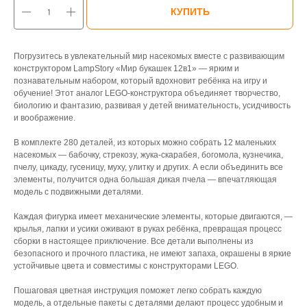
КУПИТЬ
Погрузитесь в увлекательный мир насекомых вместе с развивающим
конструктором LampStory «Мир букашек 12в1» — ярким и
познавательным набором, который вдохновит ребёнка на игру и
обучение! Этот аналог LEGO-конструктора объединяет творчество,
биологию и фантазию, развивая у детей внимательность, усидчивость
и воображение.
В комплекте 280 деталей, из которых можно собрать 12 маленьких
насекомых — бабочку, стрекозу, жука-скарабея, богомола, кузнечика,
пчелу, цикаду, гусеницу, муху, улитку и других. А если объединить все
элементы, получится одна большая дикая пчела — впечатляющая
модель с подвижными деталями.
Каждая фигурка имеет механические элементы, которые двигаются, —
крылья, лапки и усики оживают в руках ребёнка, превращая процесс
сборки в настоящее приключение. Все детали выполнены из
безопасного и прочного пластика, не имеют запаха, окрашены в яркие
устойчивые цвета и совместимы с конструкторами LEGO.
Пошаговая цветная инструкция поможет легко собрать каждую
модель, а отдельные пакеты с деталями делают процесс удобным и