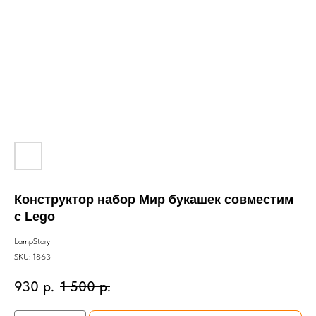
Конструктор набор Мир букашек совместим
с Lego
LampStory
SKU:
1863
930
р.
1 500
р.