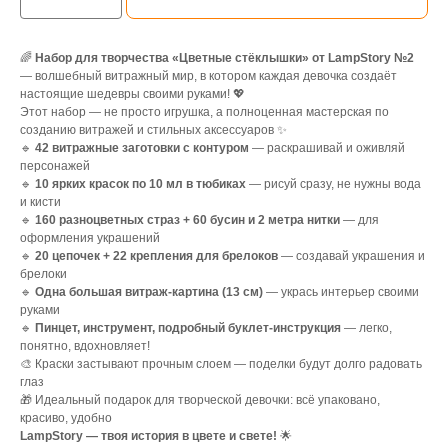
🌈
Набор для творчества «Цветные стёклышки» от LampStory №2
— волшебный витражный мир, в котором каждая девочка создаёт
настоящие шедевры своими руками! 💖
Этот набор — не просто игрушка, а полноценная мастерская по
созданию витражей и стильных аксессуаров ✨
🔹
42 витражные заготовки с контуром
— раскрашивай и оживляй
персонажей
🔹
10 ярких красок по 10 мл в тюбиках
— рисуй сразу, не нужны вода
и кисти
🔹
160 разноцветных страз + 60 бусин и 2 метра нитки
— для
оформления украшений
🔹
20 цепочек + 22 крепления для брелоков
— создавай украшения и
брелоки
🔹
Одна большая витраж-картина (13 см)
— укрась интерьер своими
руками
🔹
Пинцет, инструмент, подробный буклет-инструкция
— легко,
понятно, вдохновляет!
🎨 Краски застывают прочным слоем — поделки будут долго радовать
глаз
🎁 Идеальный подарок для творческой девочки: всё упаковано,
красиво, удобно
LampStory — твоя история в цвете и свете!
🌟