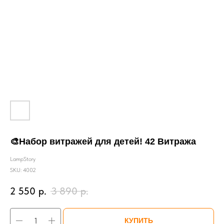
🎨Набор витражей для детей! 42 Витража
LampStory
SKU:
4002
2 550
р.
3 890
р.
КУПИТЬ