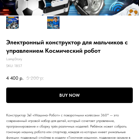
Электронный конструктор для мальчиков с
управлением Космический робот
LampStory
SKU:
1857
4 400
р.
5 200
р.
BUY NOW
Конструктор 3в1 «Машина-Робот» с поворотными колёсами 360° — это
современный игровой набор для детей, который сочетает управление,
программирование и сборку трёх различных моделей. Ребёнок может собрать
гоночную машину, робота или спорткар, каждая из которых имеет уникальные
функции: подвижный спойлер в модели «Гоночная машина», подвижное оружие в