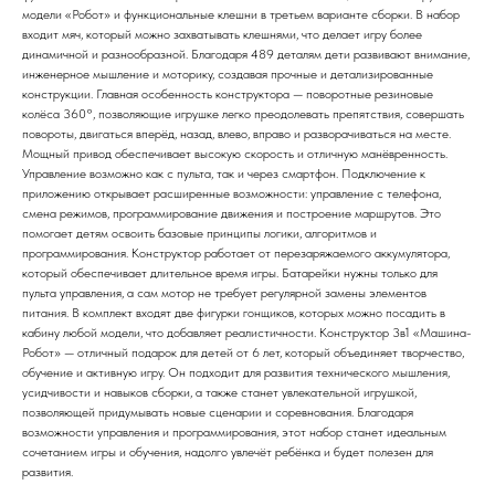
модели «Робот» и функциональные клешни в третьем варианте сборки. В набор
входит мяч, который можно захватывать клешнями, что делает игру более
динамичной и разнообразной. Благодаря 489 деталям дети развивают внимание,
инженерное мышление и моторику, создавая прочные и детализированные
конструкции. Главная особенность конструктора — поворотные резиновые
колёса 360°, позволяющие игрушке легко преодолевать препятствия, совершать
повороты, двигаться вперёд, назад, влево, вправо и разворачиваться на месте.
Мощный привод обеспечивает высокую скорость и отличную манёвренность.
Управление возможно как с пульта, так и через смартфон. Подключение к
приложению открывает расширенные возможности: управление с телефона,
смена режимов, программирование движения и построение маршрутов. Это
помогает детям освоить базовые принципы логики, алгоритмов и
программирования. Конструктор работает от перезаряжаемого аккумулятора,
который обеспечивает длительное время игры. Батарейки нужны только для
пульта управления, а сам мотор не требует регулярной замены элементов
питания. В комплект входят две фигурки гонщиков, которых можно посадить в
кабину любой модели, что добавляет реалистичности. Конструктор 3в1 «Машина-
Робот» — отличный подарок для детей от 6 лет, который объединяет творчество,
обучение и активную игру. Он подходит для развития технического мышления,
усидчивости и навыков сборки, а также станет увлекательной игрушкой,
позволяющей придумывать новые сценарии и соревнования. Благодаря
возможности управления и программирования, этот набор станет идеальным
сочетанием игры и обучения, надолго увлечёт ребёнка и будет полезен для
развития.